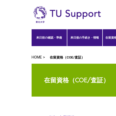
来日前の確認・準備
来日後の手続き・情報
在留資格
HOME >
在留資格（COE/査証）
在留資格（COE/査証）