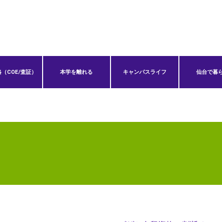
（COE/査証）
本学を離れる
キャンパスライフ
仙台で暮