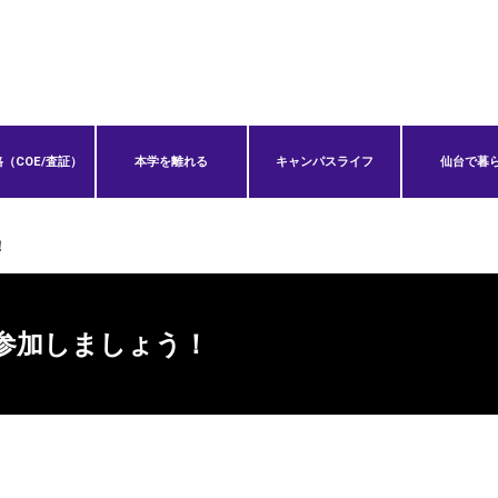
（COE/査証）
本学を離れる
キャンパスライフ
仙台で暮
！
l. 3に参加しましょう！